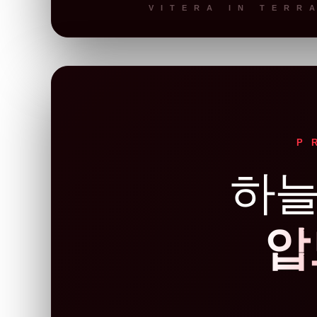
VITERA IN TERR
P
하늘
압