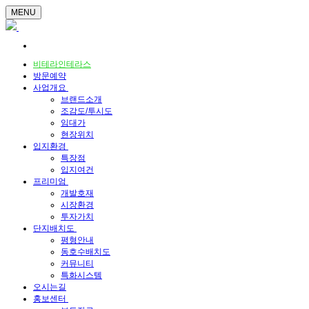
MENU
비테라인테라스
방문예약
사업개요
브랜드소개
조감도/투시도
임대가
현장위치
입지환경
특장점
입지여건
프리미엄
개발호재
시장환경
투자가치
단지배치도
평형안내
동호수배치도
커뮤니티
특화시스템
오시는길
홍보센터